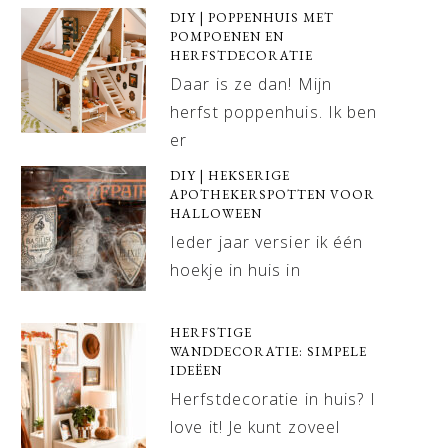
DIY | POPPENHUIS MET
POMPOENEN EN
HERFSTDECORATIE
Daar is ze dan! Mijn
herfst poppenhuis. Ik ben
er
DIY | HEKSERIGE
APOTHEKERSPOTTEN VOOR
HALLOWEEN
Ieder jaar versier ik één
hoekje in huis in
HERFSTIGE
WANDDECORATIE: SIMPELE
IDEËEN
Herfstdecoratie in huis? I
love it! Je kunt zoveel