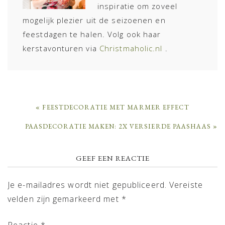
inspiratie om zoveel
mogelijk plezier uit de seizoenen en
feestdagen te halen. Volg ook haar
kerstavonturen via
Christmaholic.nl
.
PREVIOUS
« FEESTDECORATIE MET MARMER EFFECT
POST:
NEXT
PAASDECORATIE MAKEN: 2X VERSIERDE PAASHAAS »
POST:
READER
GEEF EEN REACTIE
INTERACTIONS
Je e-mailadres wordt niet gepubliceerd.
Vereiste
velden zijn gemarkeerd met
*
Reactie
*