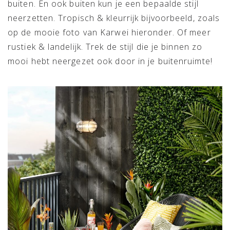
buiten. En ook buiten kun je een bepaalde stijl
neerzetten. Tropisch & kleurrijk bijvoorbeeld, zoals
op de mooie foto van Karwei hieronder. Of meer
rustiek & landelijk. Trek de stijl die je binnen zo
mooi hebt neergezet ook door in je buitenruimte!