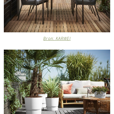
Bron: K
ARWE
I