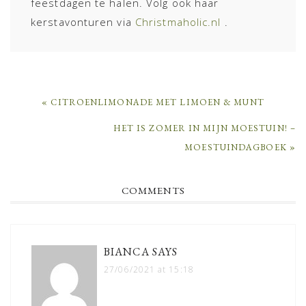
feestdagen te halen. Volg ook haar
kerstavonturen via
Christmaholic.nl
.
PREVIOUS
« CITROENLIMONADE MET LIMOEN & MUNT
POST:
NEXT
HET IS ZOMER IN MIJN MOESTUIN! –
POST:
MOESTUINDAGBOEK »
READER
COMMENTS
INTERACTIONS
BIANCA
SAYS
27/06/2021 at 15:18