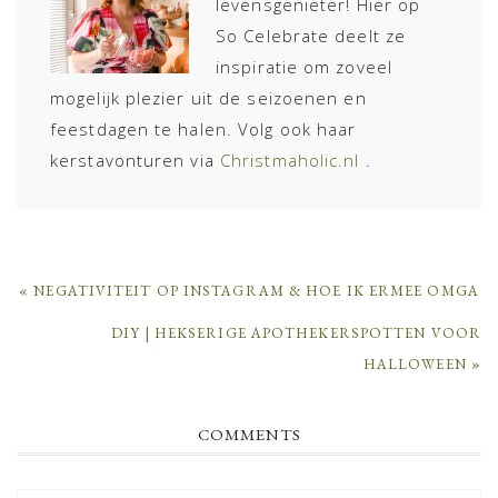
levensgenieter! Hier op
So Celebrate deelt ze
inspiratie om zoveel
mogelijk plezier uit de seizoenen en
feestdagen te halen. Volg ook haar
kerstavonturen via
Christmaholic.nl
.
PREVIOUS
« NEGATIVITEIT OP INSTAGRAM & HOE IK ERMEE OMGA
POST:
NEXT
DIY | HEKSERIGE APOTHEKERSPOTTEN VOOR
POST:
HALLOWEEN »
READER
COMMENTS
INTERACTIONS