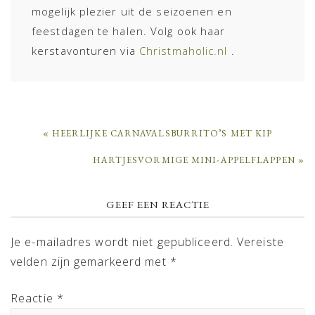
mogelijk plezier uit de seizoenen en
feestdagen te halen. Volg ook haar
kerstavonturen via
Christmaholic.nl
.
PREVIOUS
« HEERLIJKE CARNAVALSBURRITO’S MET KIP
POST:
NEXT
HARTJESVORMIGE MINI-APPELFLAPPEN »
POST:
READER
GEEF EEN REACTIE
INTERACTIONS
Je e-mailadres wordt niet gepubliceerd.
Vereiste
velden zijn gemarkeerd met
*
Reactie
*