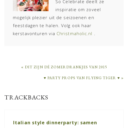
So Celebrate deelt ze
inspiratie om zoveel
mogelijk plezier uit de seizoenen en
feestdagen te halen. Volg ook haar
kerstavonturen via
Christmaholic.nl
.
PREVIOUS
« DIT ZIJN DÉ ZOMERDRANKJES VAN 2015
POST:
NEXT
♥ PARTY PROPS VAN FLYING TIGER ♥ »
POST:
READER
TRACKBACKS
INTERACTIONS
Italian style dinnerparty: samen