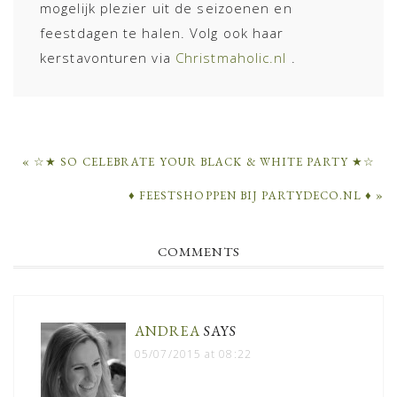
mogelijk plezier uit de seizoenen en
feestdagen te halen. Volg ook haar
kerstavonturen via
Christmaholic.nl
.
PREVIOUS
« ☆★ SO CELEBRATE YOUR BLACK & WHITE PARTY ★☆
POST:
NEXT
♦ FEESTSHOPPEN BIJ PARTYDECO.NL ♦ »
POST:
READER
COMMENTS
INTERACTIONS
ANDREA
SAYS
05/07/2015 at 08:22