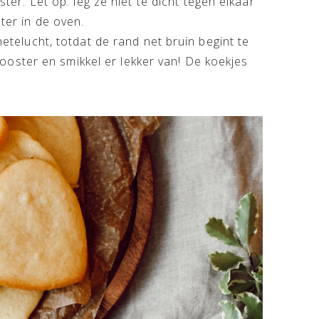
er. Let op: leg ze niet te dicht tegen elkaar
er in de oven.
telucht, totdat de rand net bruin begint te
rooster en smikkel er lekker van! De koekjes