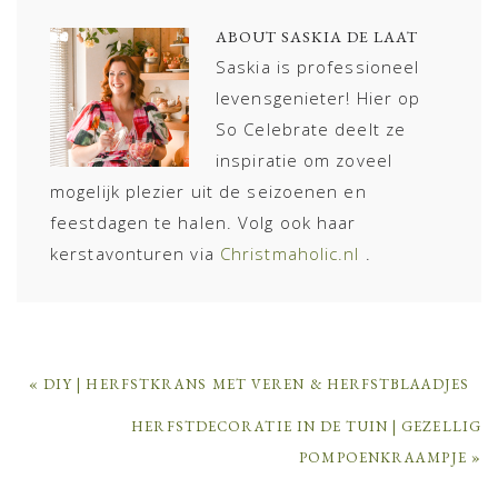
ABOUT
SASKIA DE LAAT
Saskia is professioneel
levensgenieter! Hier op
So Celebrate deelt ze
inspiratie om zoveel
mogelijk plezier uit de seizoenen en
feestdagen te halen. Volg ook haar
kerstavonturen via
Christmaholic.nl
.
PREVIOUS
« DIY | HERFSTKRANS MET VEREN & HERFSTBLAADJES
POST:
NEXT
HERFSTDECORATIE IN DE TUIN | GEZELLIG
POST:
POMPOENKRAAMPJE »