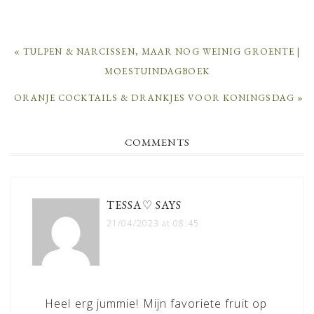
PREVIOUS
« TULPEN & NARCISSEN, MAAR NOG WEINIG GROENTE |
POST:
MOESTUINDAGBOEK
NEXT
ORANJE COCKTAILS & DRANKJES VOOR KONINGSDAG »
POST:
READER
COMMENTS
INTERACTIONS
TESSA♡
SAYS
21/04/2023 at 08:45
Heel erg jummie! Mijn favoriete fruit op