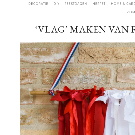
DECORATIE
DIY
FEESTDAGEN
HERFST
HOME & GAR
ZOM
‘VLAG’ MAKEN VAN R