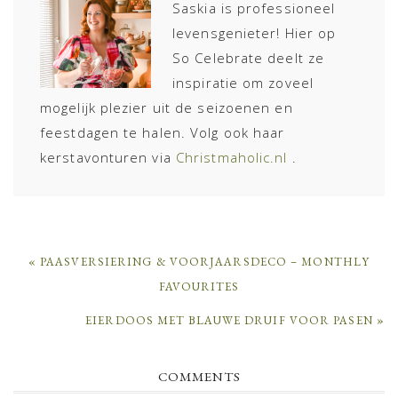
Saskia is professioneel
levensgenieter! Hier op
So Celebrate deelt ze
inspiratie om zoveel
mogelijk plezier uit de seizoenen en
feestdagen te halen. Volg ook haar
kerstavonturen via
Christmaholic.nl
.
PREVIOUS
« PAASVERSIERING & VOORJAARSDECO – MONTHLY
POST:
FAVOURITES
NEXT
EIERDOOS MET BLAUWE DRUIF VOOR PASEN »
POST:
READER
COMMENTS