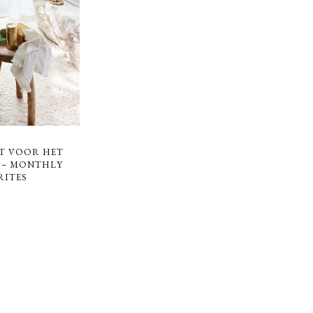
ST VOOR HET
! – MONTHLY
RITES