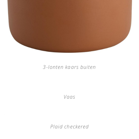
3-lonten kaars buiten
Vaas
Plaid checkered