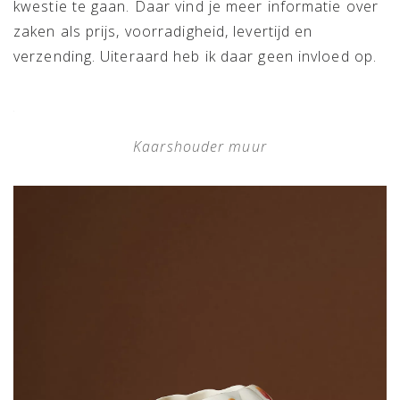
kwestie te gaan. Daar vind je meer informatie over
zaken als prijs, voorradigheid, levertijd en
verzending. Uiteraard heb ik daar geen invloed op.
Kaarshouder muur