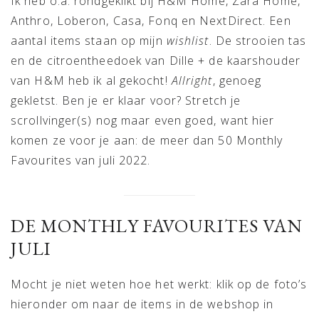
Ik heb o.a. rondgeklikt bij H&M Home, Zara Home,
Anthro, Loberon, Casa, Fonq en NextDirect. Een
aantal items staan op mijn
wishlist
. De strooien tas
en de citroentheedoek van Dille + de kaarshouder
van H&M heb ik al gekocht!
Allright
, genoeg
gekletst. Ben je er klaar voor? Stretch je
scrollvinger(s) nog maar even goed, want hier
komen ze voor je aan: de meer dan 50 Monthly
Favourites van juli 2022.
DE MONTHLY FAVOURITES VAN
JULI
Mocht je niet weten hoe het werkt: klik op de foto’s
hieronder om naar de items in de webshop in