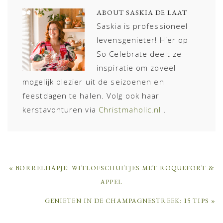
ABOUT
SASKIA DE LAAT
Saskia is professioneel
levensgenieter! Hier op
So Celebrate deelt ze
inspiratie om zoveel
mogelijk plezier uit de seizoenen en
feestdagen te halen. Volg ook haar
kerstavonturen via
Christmaholic.nl
.
PREVIOUS
« BORRELHAPJE: WITLOFSCHUITJES MET ROQUEFORT &
POST:
APPEL
NEXT
GENIETEN IN DE CHAMPAGNESTREEK: 15 TIPS »
POST: