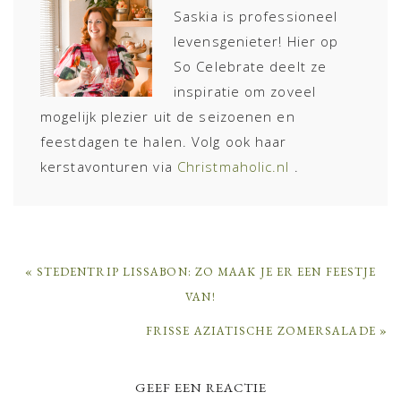
Saskia is professioneel
levensgenieter! Hier op
So Celebrate deelt ze
inspiratie om zoveel
mogelijk plezier uit de seizoenen en
feestdagen te halen. Volg ook haar
kerstavonturen via
Christmaholic.nl
.
PREVIOUS
« STEDENTRIP LISSABON: ZO MAAK JE ER EEN FEESTJE
POST:
VAN!
NEXT
FRISSE AZIATISCHE ZOMERSALADE »
POST:
READER
GEEF EEN REACTIE