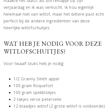
maakte het laatst als borrelhapje op zijn
verjaardag en ik was verkocht. Ik hou eigenlijk
helemaal niet van witlof, maar het bittere past echt
perfect bij de andere ingrediënten van deze
heerlijke witlofschuitjes.
WAT HEB JE NODIG VOOR DEZE
WITLOFSCHUITJES?
Voor twaalf stuks heb je nodig:
1/2 Granny Smith appel
100 gram Roquefort
100 gram spekblokjes
2 takjes verse peterselie
12 blaadjes witlof (2 grote witlof is voldoende)