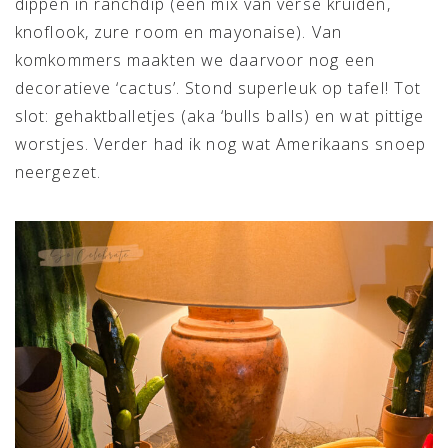
dippen in ranchdip (een mix van verse kruiden,
knoflook, zure room en mayonaise). Van
komkommers maakten we daarvoor nog een
decoratieve ‘cactus’. Stond superleuk op tafel! Tot
slot: gehaktballetjes (aka ‘bulls balls) en wat pittige
worstjes. Verder had ik nog wat Amerikaans snoep
neergezet.