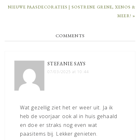
NEXT
NIEUWE PAASDECORATIES | SOSTRENE GRENE, XENOS &
POST:
MEER! »
READER
COMMENTS
INTERACTIONS
STEFANIE
SAYS
07/03/2025 at 10:44
Wat gezellig ziet het er weer uit. Ja ik
heb de voorjaar ook al in huis gehaald
en doe er straks nog even wat
paasitems bij. Lekker genieten.