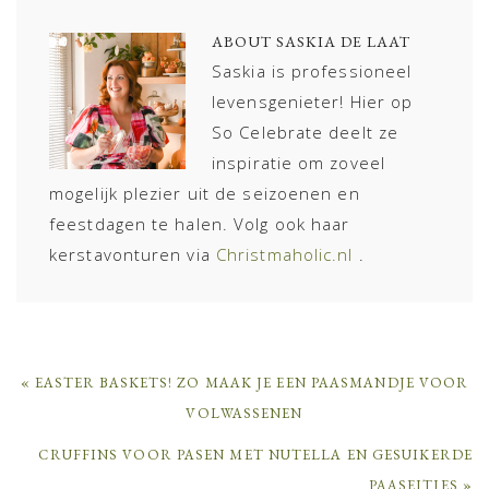
ABOUT
SASKIA DE LAAT
Saskia is professioneel
levensgenieter! Hier op
So Celebrate deelt ze
inspiratie om zoveel
mogelijk plezier uit de seizoenen en
feestdagen te halen. Volg ook haar
kerstavonturen via
Christmaholic.nl
.
PREVIOUS
« EASTER BASKETS! ZO MAAK JE EEN PAASMANDJE VOOR
POST:
VOLWASSENEN
NEXT
CRUFFINS VOOR PASEN MET NUTELLA EN GESUIKERDE
POST:
PAASEITJES »