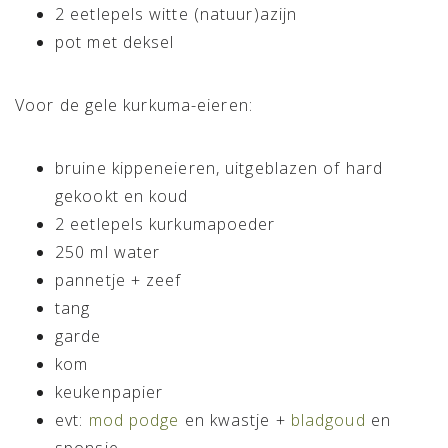
2 eetlepels witte (natuur)azijn
pot met deksel
Voor de gele kurkuma-eieren:
bruine kippeneieren, uitgeblazen of hard
gekookt en koud
2 eetlepels kurkumapoeder
250 ml water
pannetje + zeef
tang
garde
kom
keukenpapier
evt:
mod podge
en kwastje +
bladgoud
en
sponsje