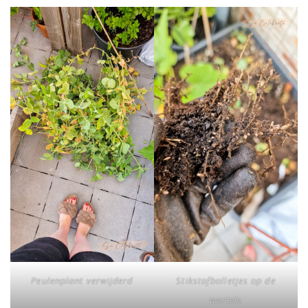
Peulenplant verwijderd
Stikstofbolletjes op de
wortels