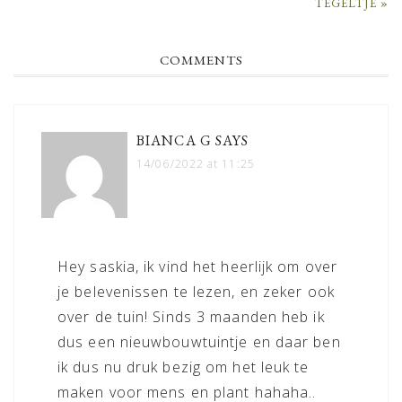
POST:
TEGELTJE »
READER
COMMENTS
INTERACTIONS
BIANCA G
SAYS
14/06/2022 at 11:25
Hey saskia, ik vind het heerlijk om over
je belevenissen te lezen, en zeker ook
over de tuin! Sinds 3 maanden heb ik
dus een nieuwbouwtuintje en daar ben
ik dus nu druk bezig om het leuk te
maken voor mens en plant hahaha..