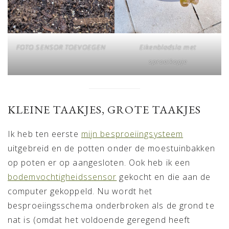
FOTO SENSOR TOEVOEGEN
Eikenbladsla met
sproeikopje
KLEINE TAAKJES, GROTE TAAKJES
Ik heb ten eerste
mijn besproeiingsysteem
uitgebreid en de potten onder de moestuinbakken
op poten er op aangesloten. Ook heb ik een
bodemvochtigheidssensor
gekocht en die aan de
computer gekoppeld. Nu wordt het
besproeiingsschema onderbroken als de grond te
nat is (omdat het voldoende geregend heeft