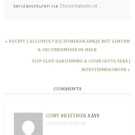
kerstavonturen via
Christmaholic.nl
.
PREVIOUS
« RECEPT | ALCOHOLVRIJ ZOMERDRANKJE MET LIMOEN
POST:
& GECONDENSEERDE MELK
NEXT
FLIP FLOP GARDENING & COURGETTE-SEKS |
POST:
MOESTUINDAGBOEK »
READER
COMMENTS
INTERACTIONS
COBY BREITNER
SAYS
12/06/2022 at 08:40