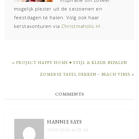
mogelijk plezier uit de seizoenen en
feestdagen te halen. Volg ook haar
kerstavonturen via
Christmaholic.nl
.
PREVIOUS
« PROJECT HAPPY HOME ♥ STIJL & KLEUR BEPALEN
POST:
NEXT
ZOMERSE TAFEL DEKKEN – BEACH VIBES »
POST:
READER
COMMENTS
INTERACTIONS
HANNIE
SAYS
16/05/2020 at 09:34