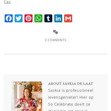
Sas
Facebook
Twitter
Pinterest
WhatsApp
Tumblr
LinkedIn
Gmail
2 COMMENTS
ABOUT
SASKIA DE LAAT
Saskia is professioneel
levensgenieter! Hier op
So Celebrate deelt ze
inspiratie om zoveel