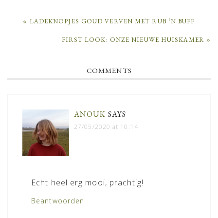
PREVIOUS
« LADEKNOPJES GOUD VERVEN MET RUB ‘N BUFF
POST:
NEXT
FIRST LOOK: ONZE NIEUWE HUISKAMER »
POST:
READER
COMMENTS
INTERACTIONS
ANOUK
SAYS
27/05/2020 at 10:14
Echt heel erg mooi, prachtig!
Beantwoorden