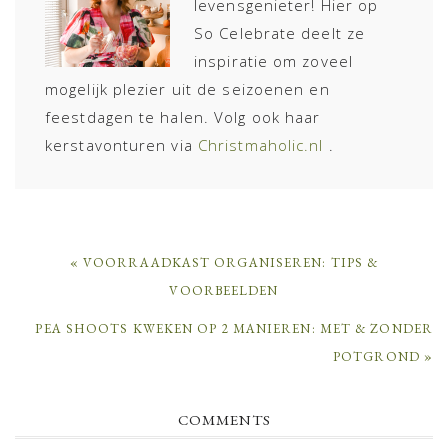
levensgenieter! Hier op
So Celebrate deelt ze
inspiratie om zoveel
mogelijk plezier uit de seizoenen en
feestdagen te halen. Volg ook haar
kerstavonturen via
Christmaholic.nl
.
PREVIOUS
« VOORRAADKAST ORGANISEREN: TIPS &
POST:
VOORBEELDEN
NEXT
PEA SHOOTS KWEKEN OP 2 MANIEREN: MET & ZONDER
POST:
POTGROND »
READER
COMMENTS