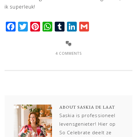
ik superleuk!
Facebook
Twitter
Pinterest
WhatsApp
Tumblr
LinkedIn
Gmail
4 COMMENTS
ABOUT
SASKIA DE LAAT
Saskia is professioneel
levensgenieter! Hier op
So Celebrate deelt ze