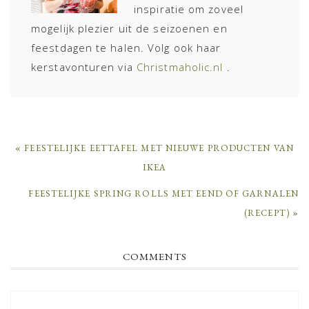
inspiratie om zoveel
mogelijk plezier uit de seizoenen en
feestdagen te halen. Volg ook haar
kerstavonturen via
Christmaholic.nl
.
PREVIOUS
« FEESTELIJKE EETTAFEL MET NIEUWE PRODUCTEN VAN
POST:
IKEA
NEXT
FEESTELIJKE SPRING ROLLS MET EEND OF GARNALEN
POST:
(RECEPT) »
READER
COMMENTS
INTERACTIONS