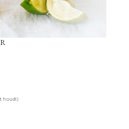
UR
et houdt)