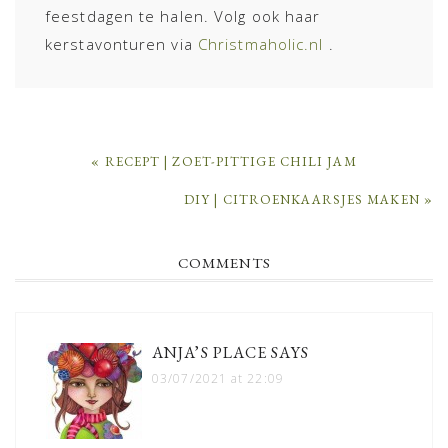
feestdagen te halen. Volg ook haar
kerstavonturen via
Christmaholic.nl
.
PREVIOUS
« RECEPT | ZOET-PITTIGE CHILI JAM
POST:
NEXT
DIY | CITROENKAARSJES MAKEN »
POST:
READER
COMMENTS
INTERACTIONS
ANJA’S PLACE
SAYS
03/07/2021 at 22:09