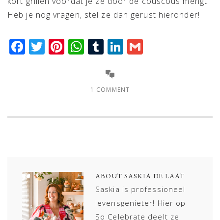
kort grillen voordat je ze door de couscous mengt.
Heb je nog vragen, stel ze dan gerust hieronder!
Facebook
Twitter
Pinterest
WhatsApp
Tumblr
LinkedIn
Gmail
1 COMMENT
ABOUT
SASKIA DE LAAT
Saskia is professioneel
levensgenieter! Hier op
So Celebrate deelt ze