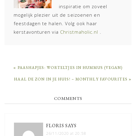
inspiratie om zoveel
mogelijk plezier uit de seizoenen en
feestdagen te halen. Volg ook haar
kerstavonturen via
Christmaholic.nl
.
PREVIOUS
« PAASHAPJES: WORTELTJES IN HUMMUS (VEGAN)
POST:
NEXT
HAAL DE ZON IN JE HUIS! – MONTHLY FAVOURITES »
POST:
READER
COMMENTS
INTERACTIONS
FLORIS
SAYS
26/11/2020 at 20:58