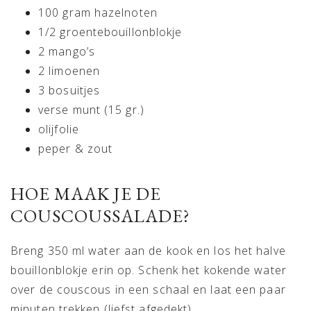
100 gram hazelnoten
1/2 groentebouillonblokje
2 mango’s
2 limoenen
3 bosuitjes
verse munt (15 gr.)
olijfolie
peper & zout
HOE MAAK JE DE
COUSCOUSSALADE?
Breng 350 ml water aan de kook en los het halve
bouillonblokje erin op. Schenk het kokende water
over de couscous in een schaal en laat een paar
minuten trekken (liefst afgedekt).