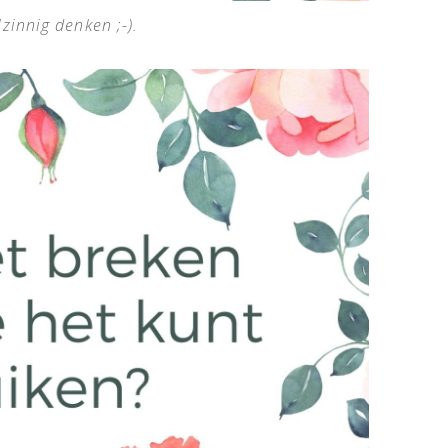
zinnig denken ;-).