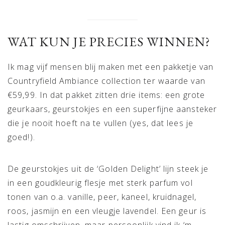
WAT KUN JE PRECIES WINNEN?
Ik mag vijf mensen blij maken met een pakketje van
Countryfield Ambiance collection ter waarde van
€59,99. In dat pakket zitten drie items: een grote
geurkaars, geurstokjes en een superfijne aansteker
die je nooit hoeft na te vullen (yes, dat lees je
goed!).
De geurstokjes uit de ‘Golden Delight’ lijn steek je
in een goudkleurig flesje met sterk parfum vol
tonen van o.a. vanille, peer, kaneel, kruidnagel,
roos, jasmijn en een vleugje lavendel. Een geur is
lastig omschrijven, maar persoonlijk vind ik ‘m