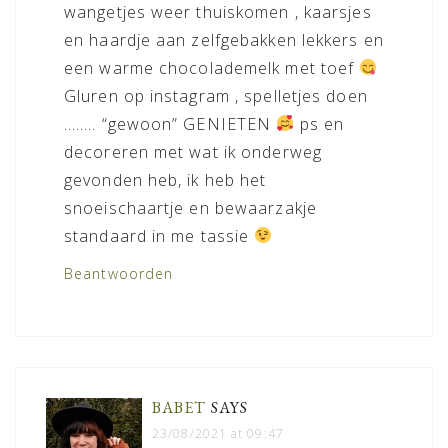
wangetjes weer thuiskomen , kaarsjes
en haardje aan zelfgebakken lekkers en
een warme chocolademelk met toef
Gluren op instagram , spelletjes doen
…….. “gewoon” GENIETEN
ps en
decoreren met wat ik onderweg
gevonden heb, ik heb het
snoeischaartje en bewaarzakje
standaard in me tassie
Beantwoorden
BABET
SAYS
23/08/2021 at 09:47