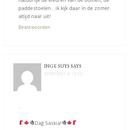
paddestoelen… ik kijk daar in de zomer
altijd naar uit!
Beantwoorden
INGE SUYS
SAYS
23/08/2021 at 13:26
.
.
Dag Saskia!