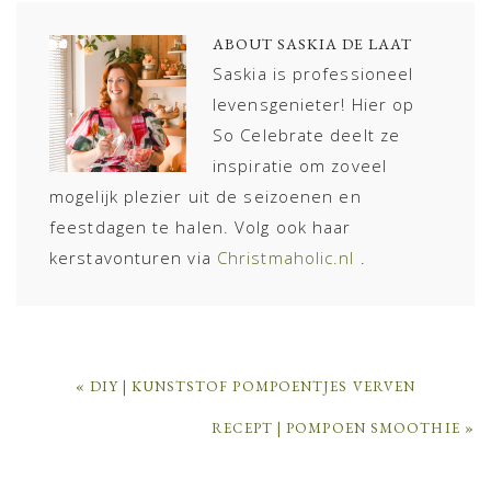
ABOUT
SASKIA DE LAAT
Saskia is professioneel
levensgenieter! Hier op
So Celebrate deelt ze
inspiratie om zoveel
mogelijk plezier uit de seizoenen en
feestdagen te halen. Volg ook haar
kerstavonturen via
Christmaholic.nl
.
PREVIOUS
« DIY | KUNSTSTOF POMPOENTJES VERVEN
POST:
NEXT
RECEPT | POMPOEN SMOOTHIE »
POST: