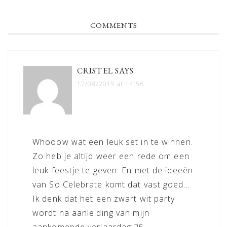
POST:
READER
COMMENTS
INTERACTIONS
CRISTEL
SAYS
17/08/2015 at 14:56
Whooow wat een leuk set in te winnen.
Zo heb je altijd weer een rede om een
leuk feestje te geven. En met de ideeën
van So Celebrate komt dat vast goed…
Ik denk dat het een zwart wit party
wordt na aanleiding van mijn
aankomende verjaardag 25