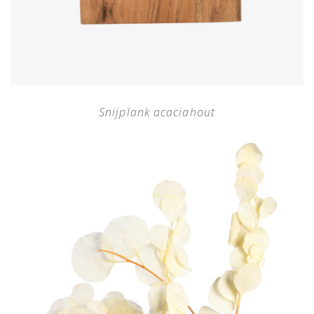
Snijplank acaciahout