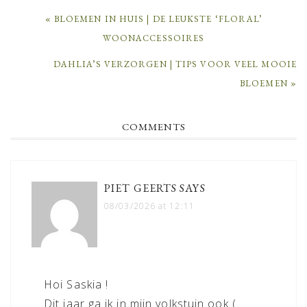
PREVIOUS
« BLOEMEN IN HUIS | DE LEUKSTE ‘FLORAL’
POST:
WOONACCESSOIRES
NEXT
DAHLIA’S VERZORGEN | TIPS VOOR VEEL MOOIE
POST:
BLOEMEN »
READER
COMMENTS
INTERACTIONS
PIET GEERTS
SAYS
08/03/2026 at 12:11
Hoi Saskia !
Dit jaar ga ik in mijn volkstuin ook (