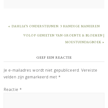
PREVIOUS
« DAHLIA’S ONDERSTEUNEN: 3 HANDIGE MANIEREN
POST:
NEXT
VOLOP GENIETEN VAN GROENTE & BLOEMEN |
POST:
MOESTUINDAGBOEK »
READER
GEEF EEN REACTIE
INTERACTIONS
Je e-mailadres wordt niet gepubliceerd.
Vereiste
velden zijn gemarkeerd met
*
Reactie
*