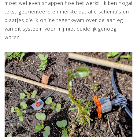
moet wel even snappen hoe het werkt. Ik ben nogal
tekst-georiënteerd en merkte dat alle schema’s en
plaatjes die ik online tegenkwam over de aanleg
van dit systeem voor mij niet duidelijk genoeg
waren.