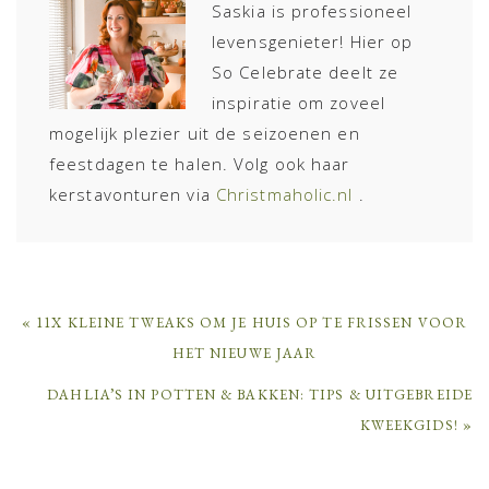
Saskia is professioneel
levensgenieter! Hier op
So Celebrate deelt ze
inspiratie om zoveel
mogelijk plezier uit de seizoenen en
feestdagen te halen. Volg ook haar
kerstavonturen via
Christmaholic.nl
.
PREVIOUS
« 11X KLEINE TWEAKS OM JE HUIS OP TE FRISSEN VOOR
POST:
HET NIEUWE JAAR
NEXT
DAHLIA’S IN POTTEN & BAKKEN: TIPS & UITGEBREIDE
POST:
KWEEKGIDS! »