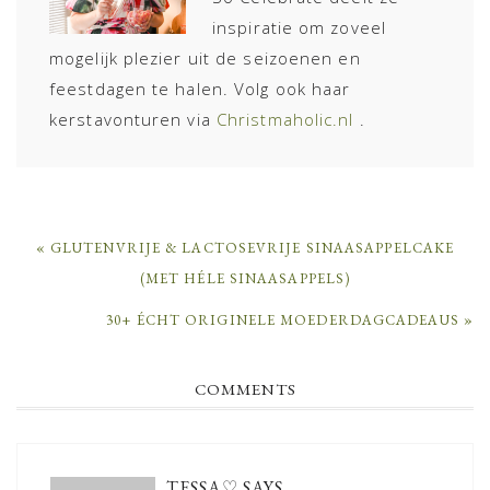
inspiratie om zoveel
mogelijk plezier uit de seizoenen en
feestdagen te halen. Volg ook haar
kerstavonturen via
Christmaholic.nl
.
PREVIOUS
« GLUTENVRIJE & LACTOSEVRIJE SINAASAPPELCAKE
POST:
(MET HÉLE SINAASAPPELS)
NEXT
30+ ÉCHT ORIGINELE MOEDERDAGCADEAUS »
POST:
READER
COMMENTS
INTERACTIONS
TESSA♡
SAYS