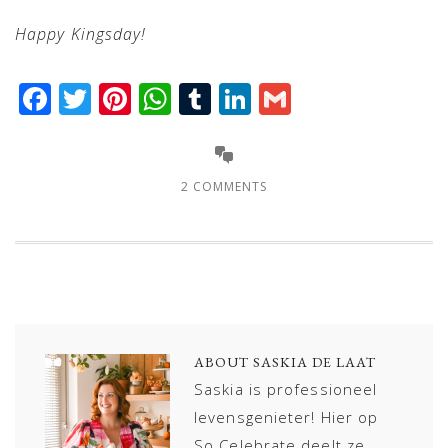
Happy Kingsday!
Facebook
Twitter
Pinterest
WhatsApp
Tumblr
LinkedIn
Gmail
2 COMMENTS
ABOUT
SASKIA DE LAAT
Saskia is professioneel
levensgenieter! Hier op
So Celebrate deelt ze