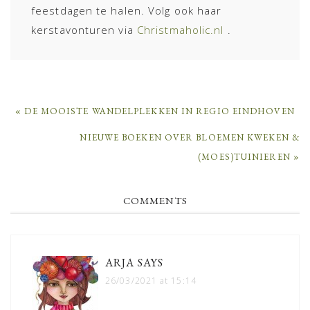
feestdagen te halen. Volg ook haar
kerstavonturen via
Christmaholic.nl
.
PREVIOUS
« DE MOOISTE WANDELPLEKKEN IN REGIO EINDHOVEN
POST:
NEXT
NIEUWE BOEKEN OVER BLOEMEN KWEKEN &
POST:
(MOES)TUINIEREN »
READER
COMMENTS
INTERACTIONS
ARJA
SAYS
26/03/2021 at 15:14