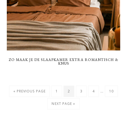
ZO MAAK JE DE SLAAPKAMER EXTRA ROMANTISCH &
KNUS
Interim
…
GO
PAGE
PAGE
PAGE
PAGE
PAGE
«
PREVIOUS PAGE
1
2
3
4
10
pages
TO
GO
NEXT PAGE »
omitted
TO