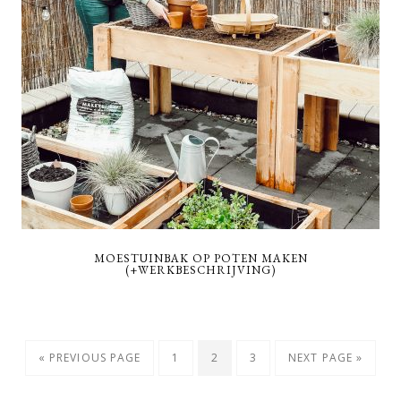
MOESTUINBAK OP POTEN MAKEN
(+WERKBESCHRIJVING)
GO
PAGE
PAGE
PAGE
GO
«
PREVIOUS PAGE
1
2
3
NEXT PAGE »
TO
TO